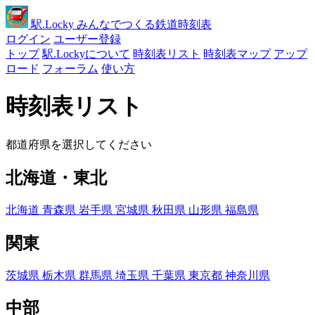
駅
.Locky
みんなでつくる鉄道時刻表
ログイン
ユーザー登録
トップ
駅.Lockyについて
時刻表リスト
時刻表マップ
アップ
ロード
フォーラム
使い方
時刻表リスト
都道府県を選択してください
北海道・東北
北海道
青森県
岩手県
宮城県
秋田県
山形県
福島県
関東
茨城県
栃木県
群馬県
埼玉県
千葉県
東京都
神奈川県
中部