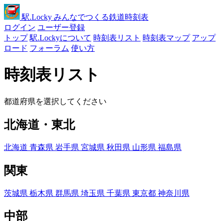
駅
.Locky
みんなでつくる鉄道時刻表
ログイン
ユーザー登録
トップ
駅.Lockyについて
時刻表リスト
時刻表マップ
アップ
ロード
フォーラム
使い方
時刻表リスト
都道府県を選択してください
北海道・東北
北海道
青森県
岩手県
宮城県
秋田県
山形県
福島県
関東
茨城県
栃木県
群馬県
埼玉県
千葉県
東京都
神奈川県
中部