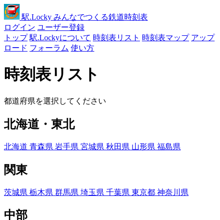
駅
.Locky
みんなでつくる鉄道時刻表
ログイン
ユーザー登録
トップ
駅.Lockyについて
時刻表リスト
時刻表マップ
アップ
ロード
フォーラム
使い方
時刻表リスト
都道府県を選択してください
北海道・東北
北海道
青森県
岩手県
宮城県
秋田県
山形県
福島県
関東
茨城県
栃木県
群馬県
埼玉県
千葉県
東京都
神奈川県
中部