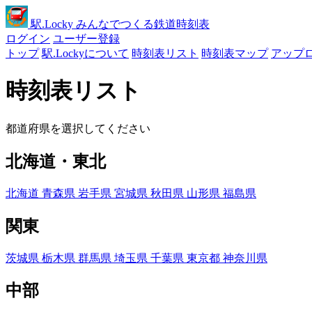
駅
.Locky
みんなでつくる鉄道時刻表
ログイン
ユーザー登録
トップ
駅.Lockyについて
時刻表リスト
時刻表マップ
アップ
時刻表リスト
都道府県を選択してください
北海道・東北
北海道
青森県
岩手県
宮城県
秋田県
山形県
福島県
関東
茨城県
栃木県
群馬県
埼玉県
千葉県
東京都
神奈川県
中部