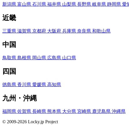
新潟県
富山県
石川県
福井県
山梨県
長野県
岐阜県
静岡県
愛
近畿
三重県
滋賀県
京都府
大阪府
兵庫県
奈良県
和歌山県
中国
鳥取県
島根県
岡山県
広島県
山口県
四国
徳島県
香川県
愛媛県
高知県
九州・沖縄
福岡県
佐賀県
長崎県
熊本県
大分県
宮崎県
鹿児島県
沖縄県
© 2009-2026 Locky.jp Project