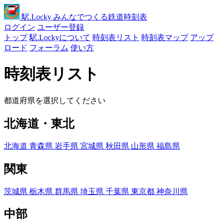
駅
.Locky
みんなでつくる鉄道時刻表
ログイン
ユーザー登録
トップ
駅.Lockyについて
時刻表リスト
時刻表マップ
アップ
ロード
フォーラム
使い方
時刻表リスト
都道府県を選択してください
北海道・東北
北海道
青森県
岩手県
宮城県
秋田県
山形県
福島県
関東
茨城県
栃木県
群馬県
埼玉県
千葉県
東京都
神奈川県
中部