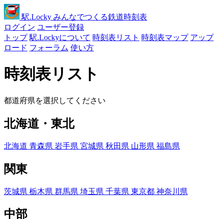
駅
.Locky
みんなでつくる鉄道時刻表
ログイン
ユーザー登録
トップ
駅.Lockyについて
時刻表リスト
時刻表マップ
アップ
ロード
フォーラム
使い方
時刻表リスト
都道府県を選択してください
北海道・東北
北海道
青森県
岩手県
宮城県
秋田県
山形県
福島県
関東
茨城県
栃木県
群馬県
埼玉県
千葉県
東京都
神奈川県
中部