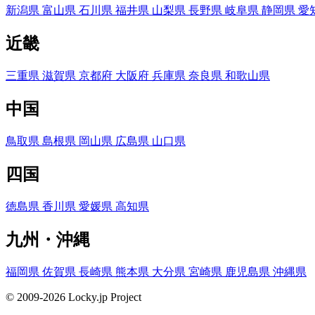
新潟県
富山県
石川県
福井県
山梨県
長野県
岐阜県
静岡県
愛
近畿
三重県
滋賀県
京都府
大阪府
兵庫県
奈良県
和歌山県
中国
鳥取県
島根県
岡山県
広島県
山口県
四国
徳島県
香川県
愛媛県
高知県
九州・沖縄
福岡県
佐賀県
長崎県
熊本県
大分県
宮崎県
鹿児島県
沖縄県
© 2009-2026 Locky.jp Project