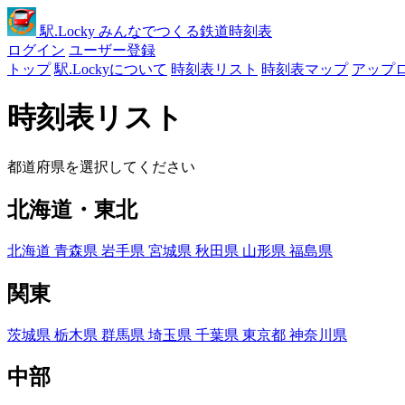
駅
.Locky
みんなでつくる鉄道時刻表
ログイン
ユーザー登録
トップ
駅.Lockyについて
時刻表リスト
時刻表マップ
アップ
時刻表リスト
都道府県を選択してください
北海道・東北
北海道
青森県
岩手県
宮城県
秋田県
山形県
福島県
関東
茨城県
栃木県
群馬県
埼玉県
千葉県
東京都
神奈川県
中部