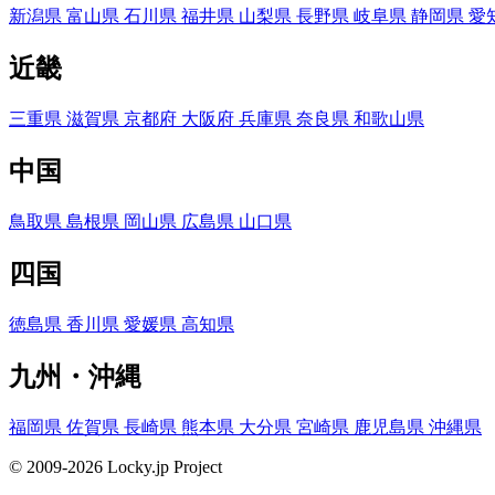
新潟県
富山県
石川県
福井県
山梨県
長野県
岐阜県
静岡県
愛
近畿
三重県
滋賀県
京都府
大阪府
兵庫県
奈良県
和歌山県
中国
鳥取県
島根県
岡山県
広島県
山口県
四国
徳島県
香川県
愛媛県
高知県
九州・沖縄
福岡県
佐賀県
長崎県
熊本県
大分県
宮崎県
鹿児島県
沖縄県
© 2009-2026 Locky.jp Project