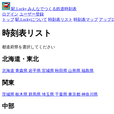
駅
.Locky
みんなでつくる鉄道時刻表
ログイン
ユーザー登録
トップ
駅.Lockyについて
時刻表リスト
時刻表マップ
アップ
時刻表リスト
都道府県を選択してください
北海道・東北
北海道
青森県
岩手県
宮城県
秋田県
山形県
福島県
関東
茨城県
栃木県
群馬県
埼玉県
千葉県
東京都
神奈川県
中部