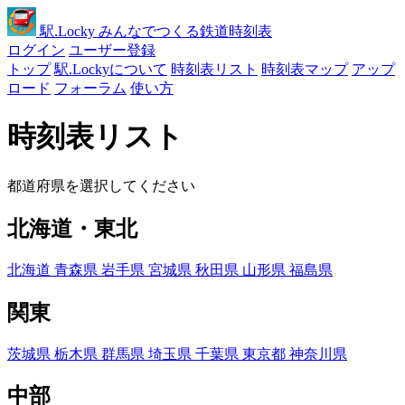
駅
.Locky
みんなでつくる鉄道時刻表
ログイン
ユーザー登録
トップ
駅.Lockyについて
時刻表リスト
時刻表マップ
アップ
ロード
フォーラム
使い方
時刻表リスト
都道府県を選択してください
北海道・東北
北海道
青森県
岩手県
宮城県
秋田県
山形県
福島県
関東
茨城県
栃木県
群馬県
埼玉県
千葉県
東京都
神奈川県
中部