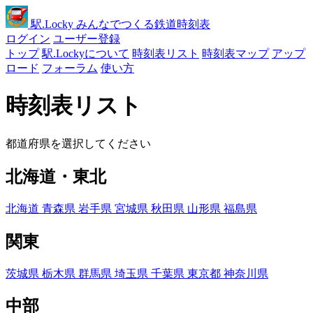
駅
.Locky
みんなでつくる鉄道時刻表
ログイン
ユーザー登録
トップ
駅.Lockyについて
時刻表リスト
時刻表マップ
アップ
ロード
フォーラム
使い方
時刻表リスト
都道府県を選択してください
北海道・東北
北海道
青森県
岩手県
宮城県
秋田県
山形県
福島県
関東
茨城県
栃木県
群馬県
埼玉県
千葉県
東京都
神奈川県
中部