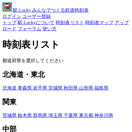
駅
.Locky
みんなでつくる鉄道時刻表
ログイン
ユーザー登録
トップ
駅.Lockyについて
時刻表リスト
時刻表マップ
アップ
ロード
フォーラム
使い方
時刻表リスト
都道府県を選択してください
北海道・東北
北海道
青森県
岩手県
宮城県
秋田県
山形県
福島県
関東
茨城県
栃木県
群馬県
埼玉県
千葉県
東京都
神奈川県
中部