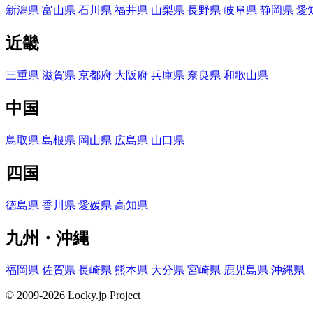
新潟県
富山県
石川県
福井県
山梨県
長野県
岐阜県
静岡県
愛
近畿
三重県
滋賀県
京都府
大阪府
兵庫県
奈良県
和歌山県
中国
鳥取県
島根県
岡山県
広島県
山口県
四国
徳島県
香川県
愛媛県
高知県
九州・沖縄
福岡県
佐賀県
長崎県
熊本県
大分県
宮崎県
鹿児島県
沖縄県
© 2009-2026 Locky.jp Project