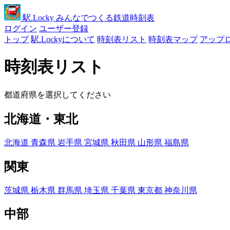
駅
.Locky
みんなでつくる鉄道時刻表
ログイン
ユーザー登録
トップ
駅.Lockyについて
時刻表リスト
時刻表マップ
アップ
時刻表リスト
都道府県を選択してください
北海道・東北
北海道
青森県
岩手県
宮城県
秋田県
山形県
福島県
関東
茨城県
栃木県
群馬県
埼玉県
千葉県
東京都
神奈川県
中部