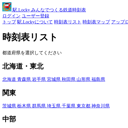
駅
.Locky
みんなでつくる鉄道時刻表
ログイン
ユーザー登録
トップ
駅.Lockyについて
時刻表リスト
時刻表マップ
アップ
時刻表リスト
都道府県を選択してください
北海道・東北
北海道
青森県
岩手県
宮城県
秋田県
山形県
福島県
関東
茨城県
栃木県
群馬県
埼玉県
千葉県
東京都
神奈川県
中部