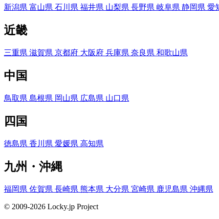
新潟県
富山県
石川県
福井県
山梨県
長野県
岐阜県
静岡県
愛
近畿
三重県
滋賀県
京都府
大阪府
兵庫県
奈良県
和歌山県
中国
鳥取県
島根県
岡山県
広島県
山口県
四国
徳島県
香川県
愛媛県
高知県
九州・沖縄
福岡県
佐賀県
長崎県
熊本県
大分県
宮崎県
鹿児島県
沖縄県
© 2009-2026 Locky.jp Project