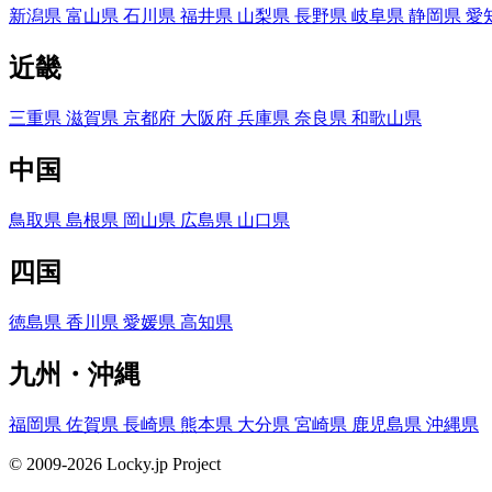
新潟県
富山県
石川県
福井県
山梨県
長野県
岐阜県
静岡県
愛
近畿
三重県
滋賀県
京都府
大阪府
兵庫県
奈良県
和歌山県
中国
鳥取県
島根県
岡山県
広島県
山口県
四国
徳島県
香川県
愛媛県
高知県
九州・沖縄
福岡県
佐賀県
長崎県
熊本県
大分県
宮崎県
鹿児島県
沖縄県
© 2009-2026 Locky.jp Project