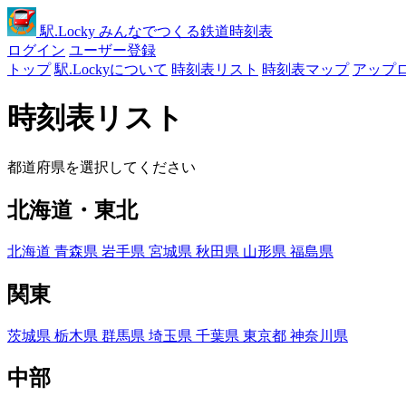
駅
.Locky
みんなでつくる鉄道時刻表
ログイン
ユーザー登録
トップ
駅.Lockyについて
時刻表リスト
時刻表マップ
アップ
時刻表リスト
都道府県を選択してください
北海道・東北
北海道
青森県
岩手県
宮城県
秋田県
山形県
福島県
関東
茨城県
栃木県
群馬県
埼玉県
千葉県
東京都
神奈川県
中部