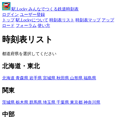
駅
.Locky
みんなでつくる鉄道時刻表
ログイン
ユーザー登録
トップ
駅.Lockyについて
時刻表リスト
時刻表マップ
アップ
ロード
フォーラム
使い方
時刻表リスト
都道府県を選択してください
北海道・東北
北海道
青森県
岩手県
宮城県
秋田県
山形県
福島県
関東
茨城県
栃木県
群馬県
埼玉県
千葉県
東京都
神奈川県
中部