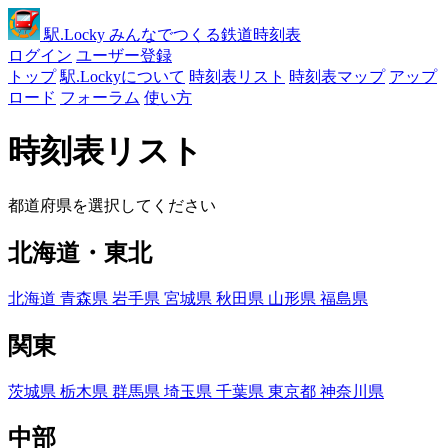
駅
.Locky
みんなでつくる鉄道時刻表
ログイン
ユーザー登録
トップ
駅.Lockyについて
時刻表リスト
時刻表マップ
アップ
ロード
フォーラム
使い方
時刻表リスト
都道府県を選択してください
北海道・東北
北海道
青森県
岩手県
宮城県
秋田県
山形県
福島県
関東
茨城県
栃木県
群馬県
埼玉県
千葉県
東京都
神奈川県
中部