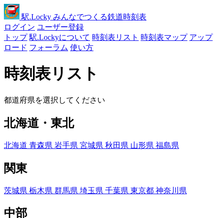
駅
.Locky
みんなでつくる鉄道時刻表
ログイン
ユーザー登録
トップ
駅.Lockyについて
時刻表リスト
時刻表マップ
アップ
ロード
フォーラム
使い方
時刻表リスト
都道府県を選択してください
北海道・東北
北海道
青森県
岩手県
宮城県
秋田県
山形県
福島県
関東
茨城県
栃木県
群馬県
埼玉県
千葉県
東京都
神奈川県
中部