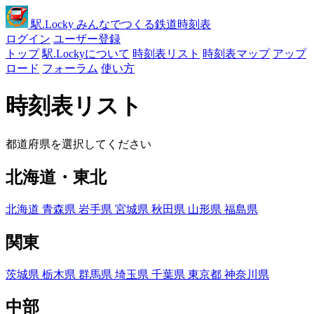
駅
.Locky
みんなでつくる鉄道時刻表
ログイン
ユーザー登録
トップ
駅.Lockyについて
時刻表リスト
時刻表マップ
アップ
ロード
フォーラム
使い方
時刻表リスト
都道府県を選択してください
北海道・東北
北海道
青森県
岩手県
宮城県
秋田県
山形県
福島県
関東
茨城県
栃木県
群馬県
埼玉県
千葉県
東京都
神奈川県
中部