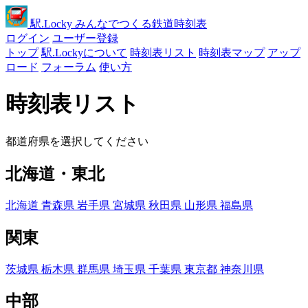
駅
.Locky
みんなでつくる鉄道時刻表
ログイン
ユーザー登録
トップ
駅.Lockyについて
時刻表リスト
時刻表マップ
アップ
ロード
フォーラム
使い方
時刻表リスト
都道府県を選択してください
北海道・東北
北海道
青森県
岩手県
宮城県
秋田県
山形県
福島県
関東
茨城県
栃木県
群馬県
埼玉県
千葉県
東京都
神奈川県
中部