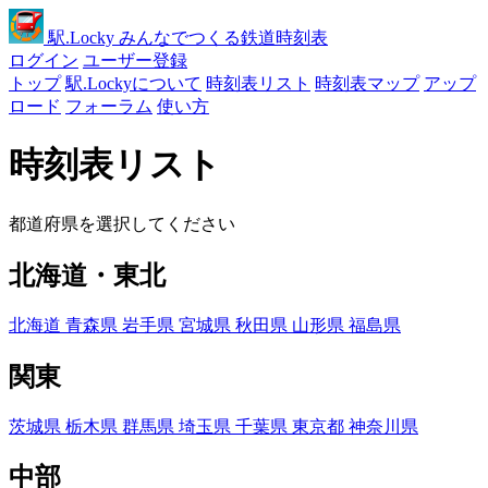
駅
.Locky
みんなでつくる鉄道時刻表
ログイン
ユーザー登録
トップ
駅.Lockyについて
時刻表リスト
時刻表マップ
アップ
ロード
フォーラム
使い方
時刻表リスト
都道府県を選択してください
北海道・東北
北海道
青森県
岩手県
宮城県
秋田県
山形県
福島県
関東
茨城県
栃木県
群馬県
埼玉県
千葉県
東京都
神奈川県
中部