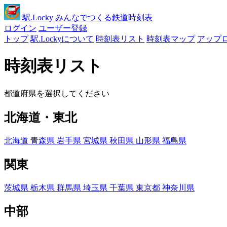
駅
.Locky
みんなでつくる鉄道時刻表
ログイン
ユーザー登録
トップ
駅.Lockyについて
時刻表リスト
時刻表マップ
アップ
時刻表リスト
都道府県を選択してください
北海道・東北
北海道
青森県
岩手県
宮城県
秋田県
山形県
福島県
関東
茨城県
栃木県
群馬県
埼玉県
千葉県
東京都
神奈川県
中部