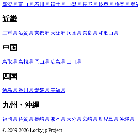
新潟県
富山県
石川県
福井県
山梨県
長野県
岐阜県
静岡県
愛
近畿
三重県
滋賀県
京都府
大阪府
兵庫県
奈良県
和歌山県
中国
鳥取県
島根県
岡山県
広島県
山口県
四国
徳島県
香川県
愛媛県
高知県
九州・沖縄
福岡県
佐賀県
長崎県
熊本県
大分県
宮崎県
鹿児島県
沖縄県
© 2009-2026 Locky.jp Project