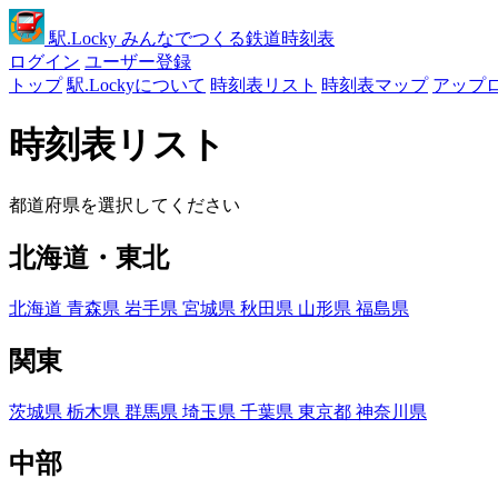
駅
.Locky
みんなでつくる鉄道時刻表
ログイン
ユーザー登録
トップ
駅.Lockyについて
時刻表リスト
時刻表マップ
アップ
時刻表リスト
都道府県を選択してください
北海道・東北
北海道
青森県
岩手県
宮城県
秋田県
山形県
福島県
関東
茨城県
栃木県
群馬県
埼玉県
千葉県
東京都
神奈川県
中部