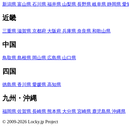
新潟県
富山県
石川県
福井県
山梨県
長野県
岐阜県
静岡県
愛
近畿
三重県
滋賀県
京都府
大阪府
兵庫県
奈良県
和歌山県
中国
鳥取県
島根県
岡山県
広島県
山口県
四国
徳島県
香川県
愛媛県
高知県
九州・沖縄
福岡県
佐賀県
長崎県
熊本県
大分県
宮崎県
鹿児島県
沖縄県
© 2009-2026 Locky.jp Project