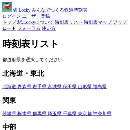
駅
.Locky
みんなでつくる鉄道時刻表
ログイン
ユーザー登録
トップ
駅.Lockyについて
時刻表リスト
時刻表マップ
アップ
ロード
フォーラム
使い方
時刻表リスト
都道府県を選択してください
北海道・東北
北海道
青森県
岩手県
宮城県
秋田県
山形県
福島県
関東
茨城県
栃木県
群馬県
埼玉県
千葉県
東京都
神奈川県
中部