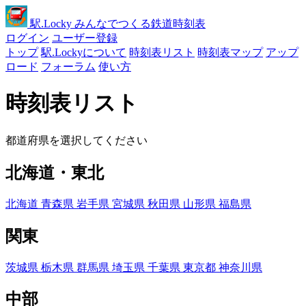
駅
.Locky
みんなでつくる鉄道時刻表
ログイン
ユーザー登録
トップ
駅.Lockyについて
時刻表リスト
時刻表マップ
アップ
ロード
フォーラム
使い方
時刻表リスト
都道府県を選択してください
北海道・東北
北海道
青森県
岩手県
宮城県
秋田県
山形県
福島県
関東
茨城県
栃木県
群馬県
埼玉県
千葉県
東京都
神奈川県
中部