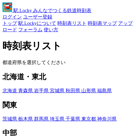
駅
.Locky
みんなでつくる鉄道時刻表
ログイン
ユーザー登録
トップ
駅.Lockyについて
時刻表リスト
時刻表マップ
アップ
ロード
フォーラム
使い方
時刻表リスト
都道府県を選択してください
北海道・東北
北海道
青森県
岩手県
宮城県
秋田県
山形県
福島県
関東
茨城県
栃木県
群馬県
埼玉県
千葉県
東京都
神奈川県
中部