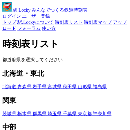
駅
.Locky
みんなでつくる鉄道時刻表
ログイン
ユーザー登録
トップ
駅.Lockyについて
時刻表リスト
時刻表マップ
アップ
ロード
フォーラム
使い方
時刻表リスト
都道府県を選択してください
北海道・東北
北海道
青森県
岩手県
宮城県
秋田県
山形県
福島県
関東
茨城県
栃木県
群馬県
埼玉県
千葉県
東京都
神奈川県
中部