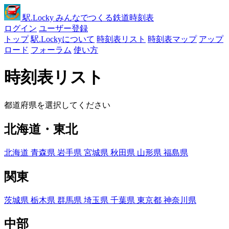
駅
.Locky
みんなでつくる鉄道時刻表
ログイン
ユーザー登録
トップ
駅.Lockyについて
時刻表リスト
時刻表マップ
アップ
ロード
フォーラム
使い方
時刻表リスト
都道府県を選択してください
北海道・東北
北海道
青森県
岩手県
宮城県
秋田県
山形県
福島県
関東
茨城県
栃木県
群馬県
埼玉県
千葉県
東京都
神奈川県
中部