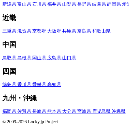
新潟県
富山県
石川県
福井県
山梨県
長野県
岐阜県
静岡県
愛
近畿
三重県
滋賀県
京都府
大阪府
兵庫県
奈良県
和歌山県
中国
鳥取県
島根県
岡山県
広島県
山口県
四国
徳島県
香川県
愛媛県
高知県
九州・沖縄
福岡県
佐賀県
長崎県
熊本県
大分県
宮崎県
鹿児島県
沖縄県
© 2009-2026 Locky.jp Project