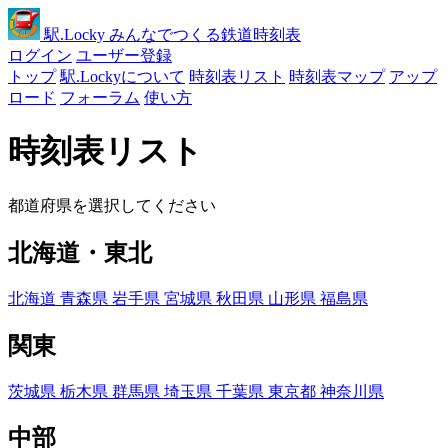
駅
.Locky
みんなでつくる鉄道時刻表
ログイン
ユーザー登録
トップ
駅.Lockyについて
時刻表リスト
時刻表マップ
アップ
ロード
フォーラム
使い方
時刻表リスト
都道府県を選択してください
北海道・東北
北海道
青森県
岩手県
宮城県
秋田県
山形県
福島県
関東
茨城県
栃木県
群馬県
埼玉県
千葉県
東京都
神奈川県
中部