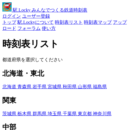
駅
.Locky
みんなでつくる鉄道時刻表
ログイン
ユーザー登録
トップ
駅.Lockyについて
時刻表リスト
時刻表マップ
アップ
ロード
フォーラム
使い方
時刻表リスト
都道府県を選択してください
北海道・東北
北海道
青森県
岩手県
宮城県
秋田県
山形県
福島県
関東
茨城県
栃木県
群馬県
埼玉県
千葉県
東京都
神奈川県
中部