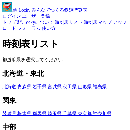
駅
.Locky
みんなでつくる鉄道時刻表
ログイン
ユーザー登録
トップ
駅.Lockyについて
時刻表リスト
時刻表マップ
アップ
ロード
フォーラム
使い方
時刻表リスト
都道府県を選択してください
北海道・東北
北海道
青森県
岩手県
宮城県
秋田県
山形県
福島県
関東
茨城県
栃木県
群馬県
埼玉県
千葉県
東京都
神奈川県
中部