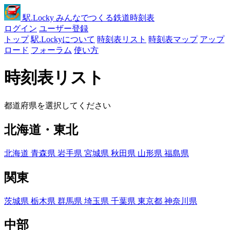
駅
.Locky
みんなでつくる鉄道時刻表
ログイン
ユーザー登録
トップ
駅.Lockyについて
時刻表リスト
時刻表マップ
アップ
ロード
フォーラム
使い方
時刻表リスト
都道府県を選択してください
北海道・東北
北海道
青森県
岩手県
宮城県
秋田県
山形県
福島県
関東
茨城県
栃木県
群馬県
埼玉県
千葉県
東京都
神奈川県
中部