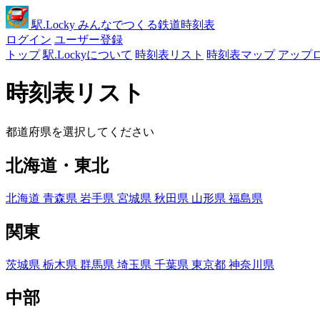
駅
.Locky
みんなでつくる鉄道時刻表
ログイン
ユーザー登録
トップ
駅.Lockyについて
時刻表リスト
時刻表マップ
アップ
時刻表リスト
都道府県を選択してください
北海道・東北
北海道
青森県
岩手県
宮城県
秋田県
山形県
福島県
関東
茨城県
栃木県
群馬県
埼玉県
千葉県
東京都
神奈川県
中部