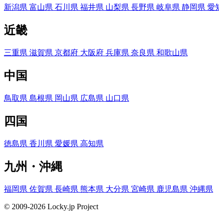
新潟県
富山県
石川県
福井県
山梨県
長野県
岐阜県
静岡県
愛
近畿
三重県
滋賀県
京都府
大阪府
兵庫県
奈良県
和歌山県
中国
鳥取県
島根県
岡山県
広島県
山口県
四国
徳島県
香川県
愛媛県
高知県
九州・沖縄
福岡県
佐賀県
長崎県
熊本県
大分県
宮崎県
鹿児島県
沖縄県
© 2009-2026 Locky.jp Project