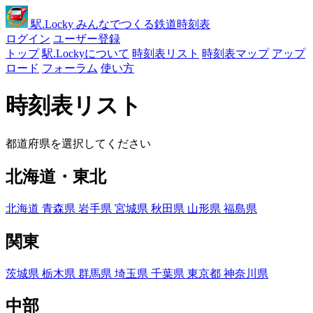
駅
.Locky
みんなでつくる鉄道時刻表
ログイン
ユーザー登録
トップ
駅.Lockyについて
時刻表リスト
時刻表マップ
アップ
ロード
フォーラム
使い方
時刻表リスト
都道府県を選択してください
北海道・東北
北海道
青森県
岩手県
宮城県
秋田県
山形県
福島県
関東
茨城県
栃木県
群馬県
埼玉県
千葉県
東京都
神奈川県
中部