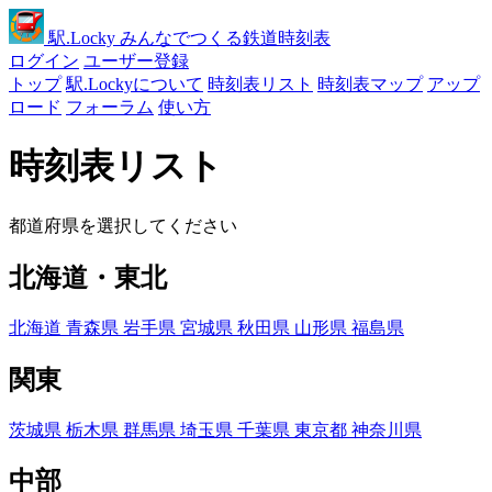
駅
.Locky
みんなでつくる鉄道時刻表
ログイン
ユーザー登録
トップ
駅.Lockyについて
時刻表リスト
時刻表マップ
アップ
ロード
フォーラム
使い方
時刻表リスト
都道府県を選択してください
北海道・東北
北海道
青森県
岩手県
宮城県
秋田県
山形県
福島県
関東
茨城県
栃木県
群馬県
埼玉県
千葉県
東京都
神奈川県
中部