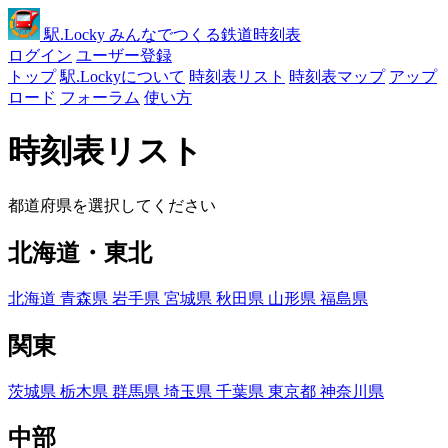
駅
.Locky
みんなでつくる鉄道時刻表
ログイン
ユーザー登録
トップ
駅.Lockyについて
時刻表リスト
時刻表マップ
アップ
ロード
フォーラム
使い方
時刻表リスト
都道府県を選択してください
北海道・東北
北海道
青森県
岩手県
宮城県
秋田県
山形県
福島県
関東
茨城県
栃木県
群馬県
埼玉県
千葉県
東京都
神奈川県
中部