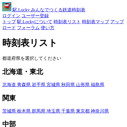
駅
.Locky
みんなでつくる鉄道時刻表
ログイン
ユーザー登録
トップ
駅.Lockyについて
時刻表リスト
時刻表マップ
アップ
ロード
フォーラム
使い方
時刻表リスト
都道府県を選択してください
北海道・東北
北海道
青森県
岩手県
宮城県
秋田県
山形県
福島県
関東
茨城県
栃木県
群馬県
埼玉県
千葉県
東京都
神奈川県
中部