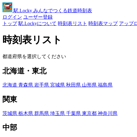
駅
.Locky
みんなでつくる鉄道時刻表
ログイン
ユーザー登録
トップ
駅.Lockyについて
時刻表リスト
時刻表マップ
アップ
時刻表リスト
都道府県を選択してください
北海道・東北
北海道
青森県
岩手県
宮城県
秋田県
山形県
福島県
関東
茨城県
栃木県
群馬県
埼玉県
千葉県
東京都
神奈川県
中部