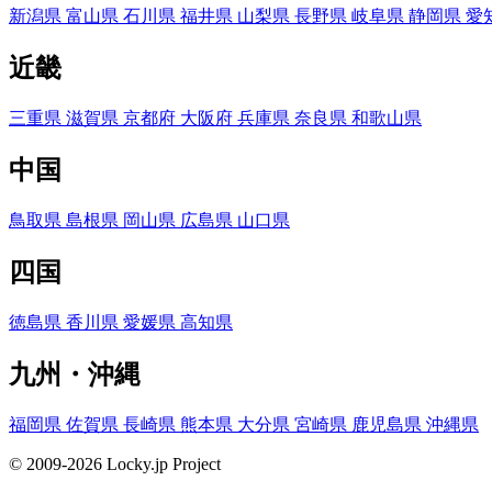
新潟県
富山県
石川県
福井県
山梨県
長野県
岐阜県
静岡県
愛
近畿
三重県
滋賀県
京都府
大阪府
兵庫県
奈良県
和歌山県
中国
鳥取県
島根県
岡山県
広島県
山口県
四国
徳島県
香川県
愛媛県
高知県
九州・沖縄
福岡県
佐賀県
長崎県
熊本県
大分県
宮崎県
鹿児島県
沖縄県
© 2009-2026 Locky.jp Project