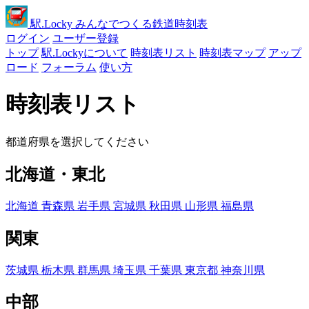
駅
.Locky
みんなでつくる鉄道時刻表
ログイン
ユーザー登録
トップ
駅.Lockyについて
時刻表リスト
時刻表マップ
アップ
ロード
フォーラム
使い方
時刻表リスト
都道府県を選択してください
北海道・東北
北海道
青森県
岩手県
宮城県
秋田県
山形県
福島県
関東
茨城県
栃木県
群馬県
埼玉県
千葉県
東京都
神奈川県
中部