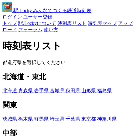
駅
.Locky
みんなでつくる鉄道時刻表
ログイン
ユーザー登録
トップ
駅.Lockyについて
時刻表リスト
時刻表マップ
アップ
ロード
フォーラム
使い方
時刻表リスト
都道府県を選択してください
北海道・東北
北海道
青森県
岩手県
宮城県
秋田県
山形県
福島県
関東
茨城県
栃木県
群馬県
埼玉県
千葉県
東京都
神奈川県
中部