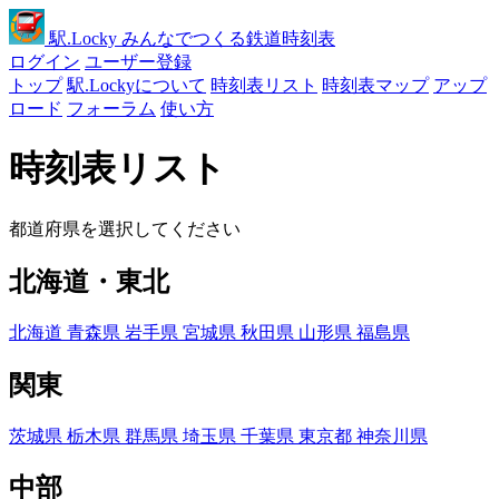
駅
.Locky
みんなでつくる鉄道時刻表
ログイン
ユーザー登録
トップ
駅.Lockyについて
時刻表リスト
時刻表マップ
アップ
ロード
フォーラム
使い方
時刻表リスト
都道府県を選択してください
北海道・東北
北海道
青森県
岩手県
宮城県
秋田県
山形県
福島県
関東
茨城県
栃木県
群馬県
埼玉県
千葉県
東京都
神奈川県
中部