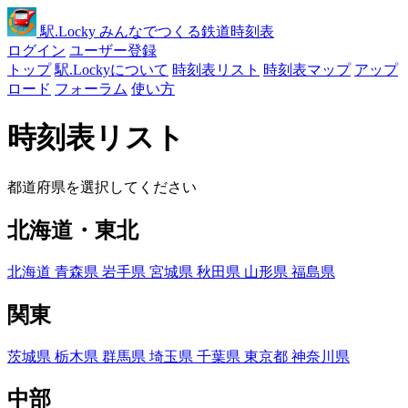
駅
.Locky
みんなでつくる鉄道時刻表
ログイン
ユーザー登録
トップ
駅.Lockyについて
時刻表リスト
時刻表マップ
アップ
ロード
フォーラム
使い方
時刻表リスト
都道府県を選択してください
北海道・東北
北海道
青森県
岩手県
宮城県
秋田県
山形県
福島県
関東
茨城県
栃木県
群馬県
埼玉県
千葉県
東京都
神奈川県
中部