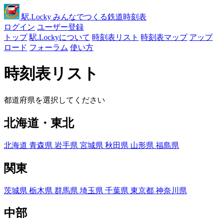
駅
.Locky
みんなでつくる鉄道時刻表
ログイン
ユーザー登録
トップ
駅.Lockyについて
時刻表リスト
時刻表マップ
アップ
ロード
フォーラム
使い方
時刻表リスト
都道府県を選択してください
北海道・東北
北海道
青森県
岩手県
宮城県
秋田県
山形県
福島県
関東
茨城県
栃木県
群馬県
埼玉県
千葉県
東京都
神奈川県
中部