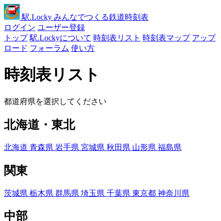
駅
.Locky
みんなでつくる鉄道時刻表
ログイン
ユーザー登録
トップ
駅.Lockyについて
時刻表リスト
時刻表マップ
アップ
ロード
フォーラム
使い方
時刻表リスト
都道府県を選択してください
北海道・東北
北海道
青森県
岩手県
宮城県
秋田県
山形県
福島県
関東
茨城県
栃木県
群馬県
埼玉県
千葉県
東京都
神奈川県
中部