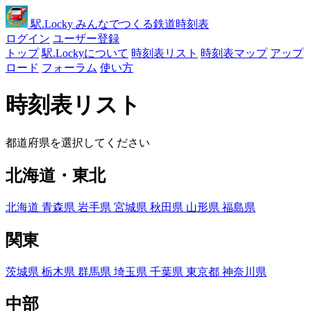
駅
.Locky
みんなでつくる鉄道時刻表
ログイン
ユーザー登録
トップ
駅.Lockyについて
時刻表リスト
時刻表マップ
アップ
ロード
フォーラム
使い方
時刻表リスト
都道府県を選択してください
北海道・東北
北海道
青森県
岩手県
宮城県
秋田県
山形県
福島県
関東
茨城県
栃木県
群馬県
埼玉県
千葉県
東京都
神奈川県
中部