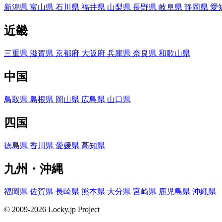
新潟県
富山県
石川県
福井県
山梨県
長野県
岐阜県
静岡県
愛
近畿
三重県
滋賀県
京都府
大阪府
兵庫県
奈良県
和歌山県
中国
鳥取県
島根県
岡山県
広島県
山口県
四国
徳島県
香川県
愛媛県
高知県
九州・沖縄
福岡県
佐賀県
長崎県
熊本県
大分県
宮崎県
鹿児島県
沖縄県
© 2009-2026 Locky.jp Project