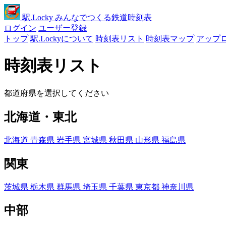
駅
.Locky
みんなでつくる鉄道時刻表
ログイン
ユーザー登録
トップ
駅.Lockyについて
時刻表リスト
時刻表マップ
アップ
時刻表リスト
都道府県を選択してください
北海道・東北
北海道
青森県
岩手県
宮城県
秋田県
山形県
福島県
関東
茨城県
栃木県
群馬県
埼玉県
千葉県
東京都
神奈川県
中部