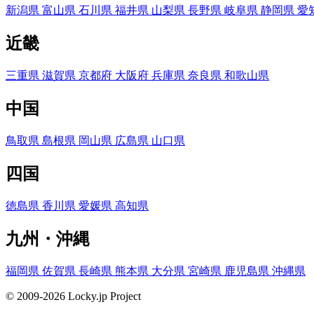
新潟県
富山県
石川県
福井県
山梨県
長野県
岐阜県
静岡県
愛
近畿
三重県
滋賀県
京都府
大阪府
兵庫県
奈良県
和歌山県
中国
鳥取県
島根県
岡山県
広島県
山口県
四国
徳島県
香川県
愛媛県
高知県
九州・沖縄
福岡県
佐賀県
長崎県
熊本県
大分県
宮崎県
鹿児島県
沖縄県
© 2009-2026 Locky.jp Project