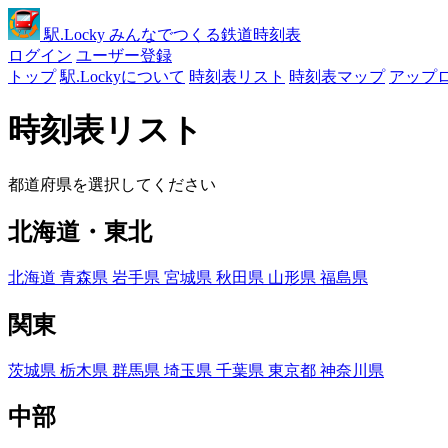
駅
.Locky
みんなでつくる鉄道時刻表
ログイン
ユーザー登録
トップ
駅.Lockyについて
時刻表リスト
時刻表マップ
アップ
時刻表リスト
都道府県を選択してください
北海道・東北
北海道
青森県
岩手県
宮城県
秋田県
山形県
福島県
関東
茨城県
栃木県
群馬県
埼玉県
千葉県
東京都
神奈川県
中部