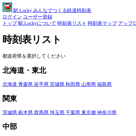
駅
.Locky
みんなでつくる鉄道時刻表
ログイン
ユーザー登録
トップ
駅.Lockyについて
時刻表リスト
時刻表マップ
アップ
時刻表リスト
都道府県を選択してください
北海道・東北
北海道
青森県
岩手県
宮城県
秋田県
山形県
福島県
関東
茨城県
栃木県
群馬県
埼玉県
千葉県
東京都
神奈川県
中部