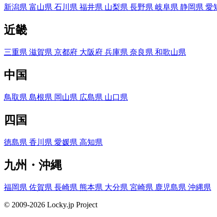
新潟県
富山県
石川県
福井県
山梨県
長野県
岐阜県
静岡県
愛
近畿
三重県
滋賀県
京都府
大阪府
兵庫県
奈良県
和歌山県
中国
鳥取県
島根県
岡山県
広島県
山口県
四国
徳島県
香川県
愛媛県
高知県
九州・沖縄
福岡県
佐賀県
長崎県
熊本県
大分県
宮崎県
鹿児島県
沖縄県
© 2009-2026 Locky.jp Project