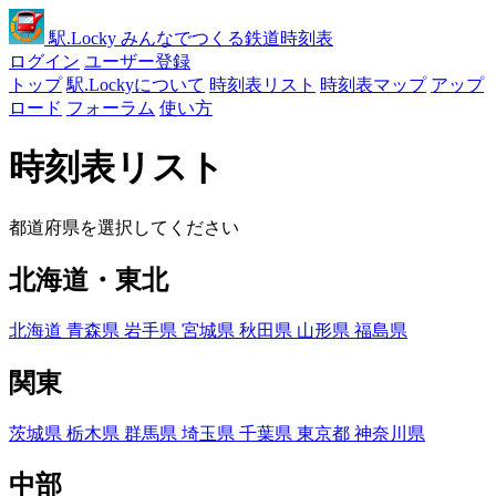
駅
.Locky
みんなでつくる鉄道時刻表
ログイン
ユーザー登録
トップ
駅.Lockyについて
時刻表リスト
時刻表マップ
アップ
ロード
フォーラム
使い方
時刻表リスト
都道府県を選択してください
北海道・東北
北海道
青森県
岩手県
宮城県
秋田県
山形県
福島県
関東
茨城県
栃木県
群馬県
埼玉県
千葉県
東京都
神奈川県
中部