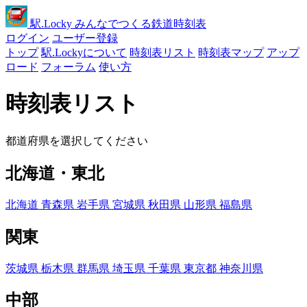
駅
.Locky
みんなでつくる鉄道時刻表
ログイン
ユーザー登録
トップ
駅.Lockyについて
時刻表リスト
時刻表マップ
アップ
ロード
フォーラム
使い方
時刻表リスト
都道府県を選択してください
北海道・東北
北海道
青森県
岩手県
宮城県
秋田県
山形県
福島県
関東
茨城県
栃木県
群馬県
埼玉県
千葉県
東京都
神奈川県
中部